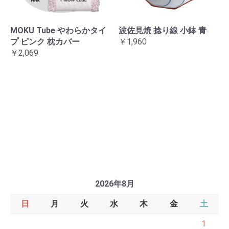
MOKU Tube やわらかタイ
波佐見焼 捻り線 小鉢 青
プ ピンク 枕カバー
￥1,960
￥2,069
2026年8月
日
月
火
水
木
金
土
1