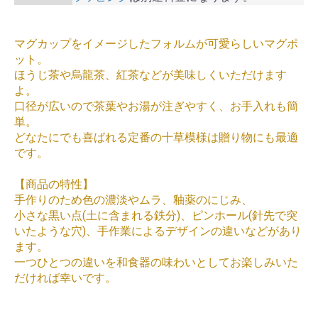
マグカップをイメージしたフォルムが可愛らしいマグポ
ット。
ほうじ茶や烏龍茶、紅茶などが美味しくいただけます
よ。
口径が広いので茶葉やお湯が注ぎやすく、お手入れも簡
単。
どなたにでも喜ばれる定番の十草模様は贈り物にも最適
です。
【商品の特性】
手作りのため色の濃淡やムラ、釉薬のにじみ、
小さな黒い点(土に含まれる鉄分)、ピンホール(針先で突
いたような穴)、手作業によるデザインの違いなどがあり
ます。
一つひとつの違いを和食器の味わいとしてお楽しみいた
だければ幸いです。