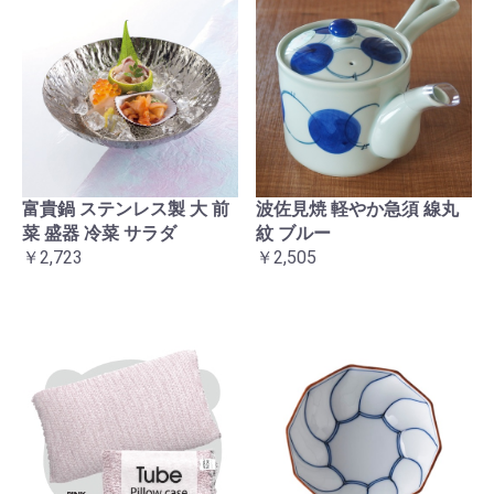
富貴鍋 ステンレス製 大 前
波佐見焼 軽やか急須 線丸
菜 盛器 冷菜 サラダ
紋 ブルー
￥2,723
￥2,505