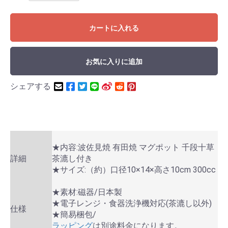
カートに入れる
お気に入りに追加
シェアする
★内容:波佐見焼 有田焼 マグポット 千段十草
詳細
茶漉し付き
★サイズ:（約）口径10×14×高さ10cm 300cc
★素材:磁器/日本製
★電子レンジ・食器洗浄機対応(茶漉し以外)
仕様
★簡易梱包/
ラッピング
は別途料金になります。