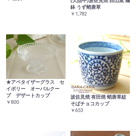
(欠品中)波佐見焼 西山窯 麺
鉢 うず蛸唐草
￥1,782
★アペタイザーグラス セ
イボリー オーバルクー
プ デザートカップ
波佐見焼 有田焼 蛸唐草紋
￥800
そばチョコカップ
￥653