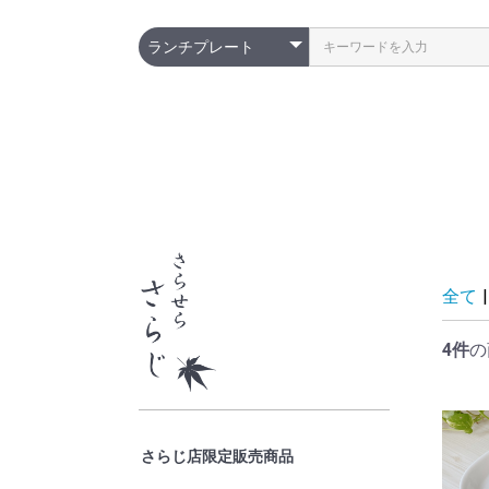
全て
|
4件
の
さらじ店限定販売商品