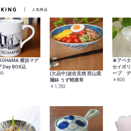
NKING
人気商品
アイテム
ーズ
ズ
マンス
み
KOHAMA 横浜マグ
★アペ
 Day BOX込
セイボリ
89
ープ デ
(欠品中)波佐見焼 西山窯
￥800
麺鉢 うず蛸唐草
￥1,782