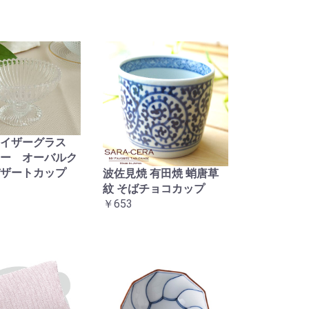
タイザーグラス
ー オーバルク
ザートカップ
波佐見焼 有田焼 蛸唐草
紋 そばチョコカップ
￥653