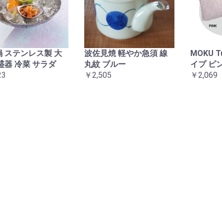
 ステンレス製 大
波佐見焼 軽やか急須 線
MOKU 
盛器 冷菜 サラダ
丸紋 ブルー
イプ ピ
23
￥2,505
￥2,069