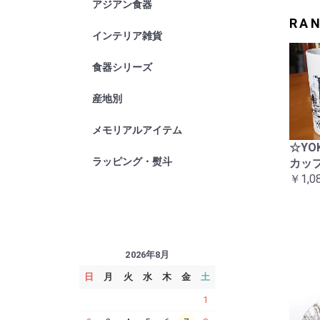
アジアン食器
高級業務用
チェンマイ
RA
インテリア雑貨
横浜炭物語
タオル
バス・洗面
小物
その他
食器シリーズ
TUBEシリ
94シリー
ジェノバ
オーランド
藍ブルーロ
しのぎかす
産地別
波佐見焼
九谷焼
京焼
琉球ガラス
メモリアルアイテム
☆YO
ラッピング・熨斗
カップ
￥1,0
2026年8月
日
月
火
水
木
金
土
1