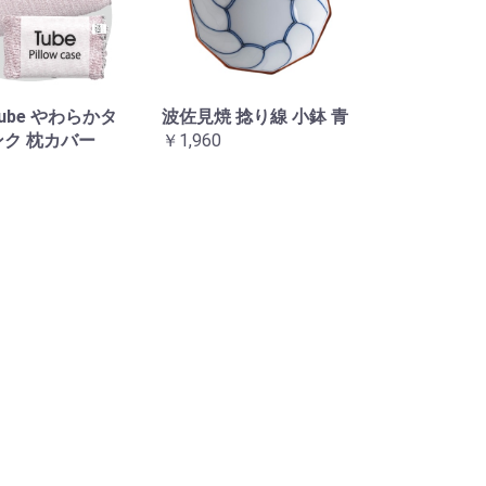
Tube やわらかタ
波佐見焼 捻り線 小鉢 青
ンク 枕カバー
￥1,960