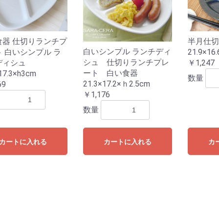
月
半月仕切
食器 仕切りランチプ
白いシンプル ランチディ
21.9×16
 白いシンプル ラ
シュ 仕切りランチプレ
￥1,247
ディシュ
ート 白い食器
17.3×h3cm
数量
21.3×17.2×ｈ2.5cm
69
小皿
中皿
大皿
小鉢
中鉢
大鉢
￥1,176
数量
小皿
中皿
大皿
小
中
大
ート
ム
蓋付き碗
プアイテム
ム
ラーメン丼
どんぶり
小どんぶり
薬味皿
前菜・魚皿
ランチプレート
マグカップ
カップソーサー
スープマグ
湯呑・ゆったり碗
急須・ポット
徳利
ぐい呑み
フリーカップ・焼酎カップ
カートに入れる
カートに入れる
カ
ンブラー
ス
テム
・カトラリー
ェア
キャニスター