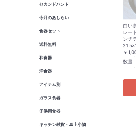
セカンドハンド
今月のあしらい
2022年10
白い
食器セット
レート
ンチ
送料無料
21.5×
￥1,0
和食器
皿
鉢
ギフト
数量
洋食器
皿
ボール
ギフト
アイテム別
ご飯茶碗
丼どんぶり
仕切りプレ
蕎麦アイテ
茶碗蒸し・
お茶・スー
酒器アイテ
ガラス食器
グラス・タ
ワイングラ
皿
鉢・ボール
カフェアイ
酒器
卓上小物
ギフト
子供用食器
キッチン雑貨・卓上小物
箸置・お箸
お椀
オーブンウ
保存容器・
鍋アイテム
すり鉢・棒
トレイ
弁当箱
その他