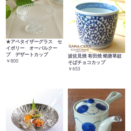
★アペタイザーグラス セ
イボリー オーバルクー
プ デザートカップ
波佐見焼 有田焼 蛸唐草紋
￥800
そばチョコカップ
￥653