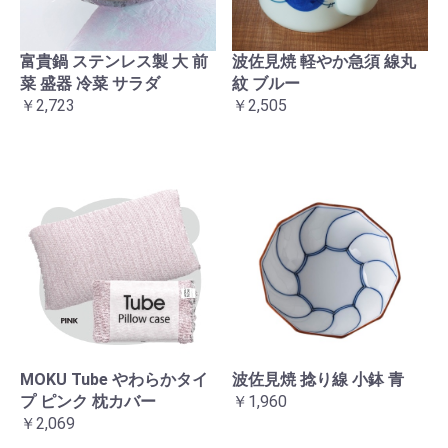
富貴鍋 ステンレス製 大 前
波佐見焼 軽やか急須 線丸
菜 盛器 冷菜 サラダ
紋 ブルー
￥2,723
￥2,505
MOKU Tube やわらかタイ
波佐見焼 捻り線 小鉢 青
プ ピンク 枕カバー
￥1,960
￥2,069