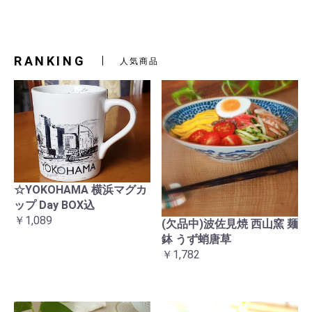
RANKING
人気商品
☆YOKOHAMA 横浜マグカ
ップ Day BOX込
￥1,089
(欠品中)波佐見焼 西山窯 麺
鉢 うず蛸唐草
￥1,782