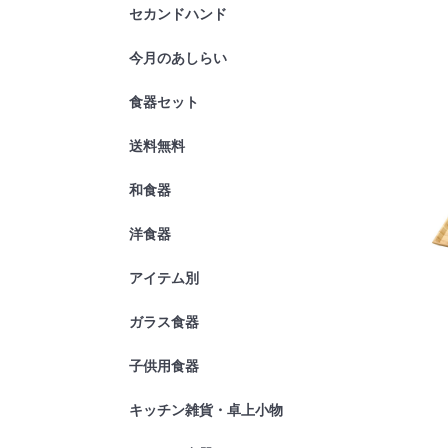
セカンドハンド
今月のあしらい
2022年10
食器セット
送料無料
和食器
皿
鉢
ギフト
洋食器
皿
ボール
ギフト
アイテム別
ご飯茶碗
丼どんぶり
仕切りプレ
蕎麦アイテ
茶碗蒸し・
お茶・スー
酒器アイテ
ガラス食器
グラス・タ
ワイングラ
皿
鉢・ボール
カフェアイ
酒器
卓上小物
ギフト
子供用食器
キッチン雑貨・卓上小物
箸置・お箸
お椀
オーブンウ
保存容器・
鍋アイテム
すり鉢・棒
トレイ
弁当箱
その他