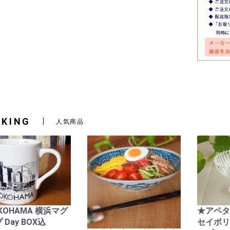
NKING
人気商品
KOHAMA 横浜マグ
★アペ
 Day BOX込
セイボリ