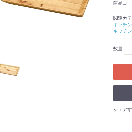
商品コ
月
関連カテ
キッチン
キッチン
数量
小皿
中皿
大皿
小鉢
中鉢
大鉢
小皿
中皿
大皿
小
中
大
ート
ム
蓋付き碗
プアイテム
ム
ラーメン丼
どんぶり
小どんぶり
薬味皿
前菜・魚皿
ランチプレート
マグカップ
カップソーサー
スープマグ
湯呑・ゆったり碗
急須・ポット
徳利
ぐい呑み
フリーカップ・焼酎カップ
ンブラー
ス
テム
シェアす
・カトラリー
ェア
キャニスター