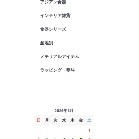
アジアン食器
高級業務用
チェンマイ
インテリア雑貨
横浜炭物語
タオル
バス・洗面
小物
その他
食器シリーズ
TUBEシリ
94シリー
ジェノバ
オーランド
藍ブルーロ
しのぎかす
産地別
波佐見焼
九谷焼
京焼
琉球ガラス
メモリアルアイテム
ラッピング・熨斗
2026年8月
日
月
火
水
木
金
土
1