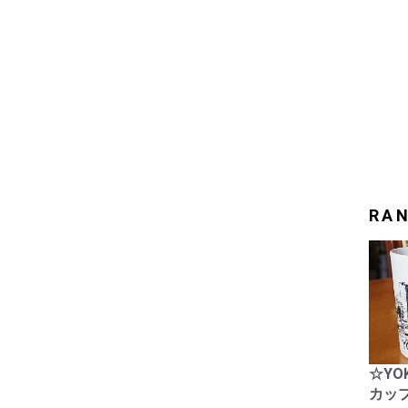
RA
☆YO
カップ