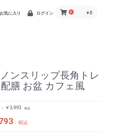
0
￥0
お気に入り
ログイン
・ノンスリップ長角トレ
S 配膳 お盆 カフェ風
￥3,993
税込
793
税込