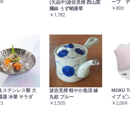
89
ープ デ
(欠品中)波佐見焼 西山窯
￥800
麺鉢 うず蛸唐草
￥1,782
 ステンレス製 大
波佐見焼 軽やか急須 線
MOKU 
盛器 冷菜 サラダ
丸紋 ブルー
イプ ピ
23
￥2,505
￥2,069