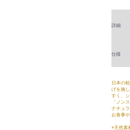
アイテム
詳細
ーズ
ズ
マンス
み
仕様
日本の桧
げを施し
すく、シ
「ノンス
ナチュラ
お食事や
※天然素