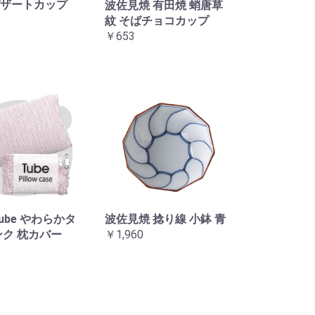
ザートカップ
波佐見焼 有田焼 蛸唐草
紋 そばチョコカップ
￥653
Tube やわらかタ
波佐見焼 捻り線 小鉢 青
ンク 枕カバー
￥1,960