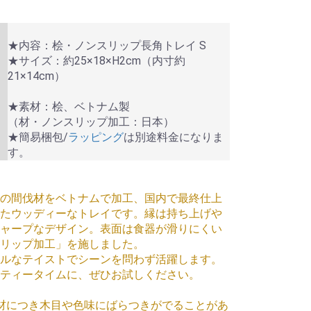
★内容：桧・ノンスリップ長角トレイ S
★サイズ：約25×18×H2cm（内寸約
21×14cm）
★素材：桧、ベトナム製
（材・ノンスリップ加工：日本）
★簡易梱包/
ラッピング
は別途料金になりま
す。
の間伐材をベトナムで加工、国内で最終仕上
たウッディーなトレイです。縁は持ち上げや
ャープなデザイン。表面は食器が滑りにくい
リップ加工」を施しました。
ルなテイストでシーンを問わず活躍します。
ティータイムに、ぜひお試しください。
材につき木目や色味にばらつきがでることがあ