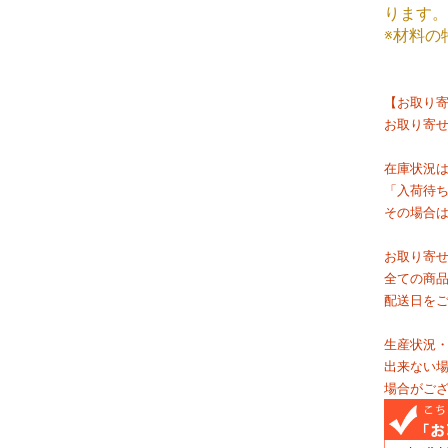
ります。
※材料の
【お取り
お取り寄
在庫状況
「入荷待
その場合
お取り寄
全ての商
配送日を
生産状況
出来ない
場合がご