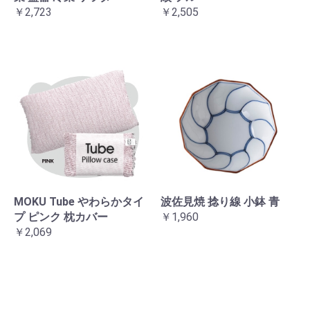
￥2,723
￥2,505
MOKU Tube やわらかタイ
波佐見焼 捻り線 小鉢 青
プ ピンク 枕カバー
￥1,960
￥2,069