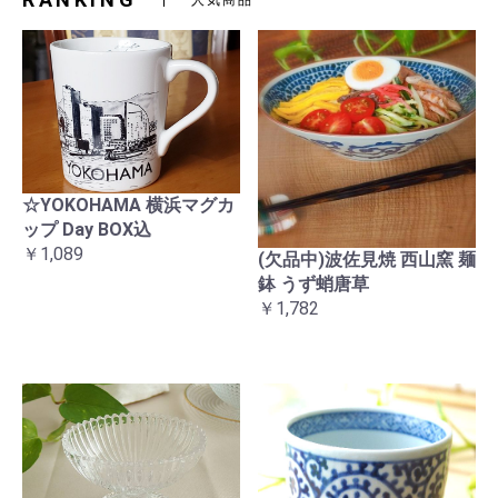
☆YOKOHAMA 横浜マグカ
ップ Day BOX込
￥1,089
(欠品中)波佐見焼 西山窯 麺
鉢 うず蛸唐草
￥1,782