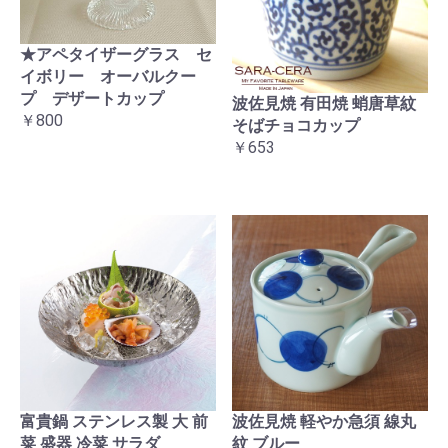
★アペタイザーグラス セ
イボリー オーバルクー
プ デザートカップ
波佐見焼 有田焼 蛸唐草紋
￥800
そばチョコカップ
￥653
富貴鍋 ステンレス製 大 前
波佐見焼 軽やか急須 線丸
菜 盛器 冷菜 サラダ
紋 ブルー