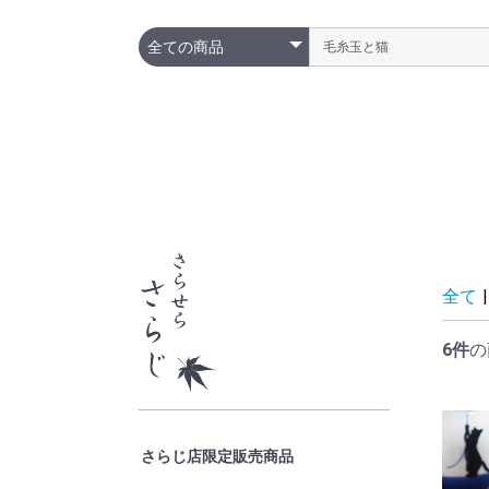
全て
|
6件
の
さらじ店限定販売商品