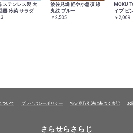
 ステンレス製 大
波佐見焼 軽やか急須 線
MOKU 
盛器 冷菜 サラダ
丸紋 ブルー
イプ ピ
23
￥2,505
￥2,069
について
プライバシーポリシー
特定商取引法に基づく表記
お
さらせらさらじ