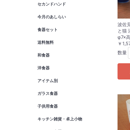
セカンドハンド
今月のあしらい
2022年10
波佐見
食器セット
と猫 
φ7×高
送料無料
￥1,5
数量
和食器
皿
鉢
ギフト
洋食器
皿
ボール
ギフト
アイテム別
ご飯茶碗
丼どんぶり
仕切りプレ
蕎麦アイテ
茶碗蒸し・
お茶・スー
酒器アイテ
ガラス食器
グラス・タ
ワイングラ
皿
鉢・ボール
カフェアイ
酒器
卓上小物
ギフト
子供用食器
キッチン雑貨・卓上小物
箸置・お箸
お椀
オーブンウ
保存容器・
鍋アイテム
すり鉢・棒
トレイ
弁当箱
その他