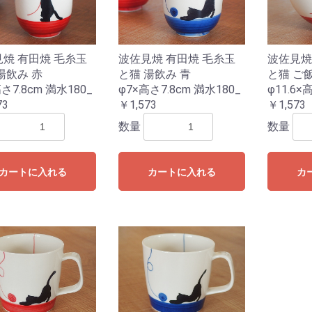
月
焼 有田焼 毛糸玉
波佐見焼 有田焼 毛糸玉
波佐見焼
湯飲み 赤
と猫 湯飲み 青
と猫 ご
さ7.8cm 満水180_
φ7×高さ7.8cm 満水180_
φ11.6×
73
￥1,573
￥1,573
数量
数量
小皿
中皿
大皿
小鉢
中鉢
大鉢
小皿
中皿
大皿
小
中
大
カートに入れる
カートに入れる
カ
ート
ム
蓋付き碗
プアイテム
ム
ラーメン丼
どんぶり
小どんぶり
薬味皿
前菜・魚皿
ランチプレート
マグカップ
カップソーサー
スープマグ
湯呑・ゆったり碗
急須・ポット
徳利
ぐい呑み
フリーカップ・焼酎カップ
ンブラー
ス
テム
・カトラリー
ェア
キャニスター