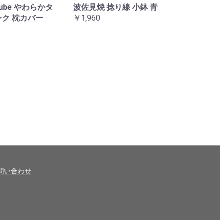
Tube やわらかタ
波佐見焼 捻り線 小鉢 青
ンク 枕カバー
￥1,960
問い合わせ