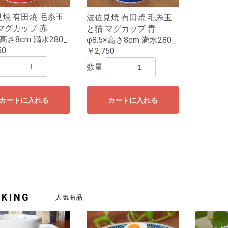
焼 有田焼 毛糸玉
波佐見焼 有田焼 毛糸玉
アイテム
マグカップ 赤
と猫 マグカップ 青
×高さ8cm 満水280_
φ8.5×高さ8cm 満水280_
ーズ
ズ
マンス
み
50
￥2,750
数量
カートに入れる
カートに入れる
NKING
人気商品