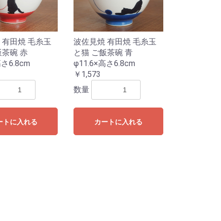
 有田焼 毛糸玉
波佐見焼 有田焼 毛糸玉
飯茶碗 赤
と猫 ご飯茶碗 青
高さ6.8cm
φ11.6×高さ6.8cm
￥1,573
数量
ートに入れる
カートに入れる