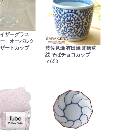
タイザーグラス
ー オーバルク
ザートカップ
波佐見焼 有田焼 蛸唐草
紋 そばチョコカップ
￥653