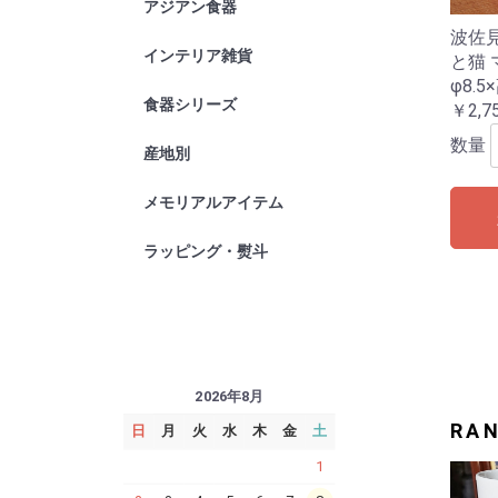
アジアン食器
高級業務用
チェンマイ
波佐見
インテリア雑貨
横浜炭物語
タオル
バス・洗面
小物
その他
と猫 
φ8.5
食器シリーズ
TUBEシリ
94シリー
ジェノバ
オーランド
藍ブルーロ
しのぎかす
￥2,7
数量
産地別
波佐見焼
九谷焼
京焼
琉球ガラス
メモリアルアイテム
ラッピング・熨斗
2026年8月
RA
日
月
火
水
木
金
土
1