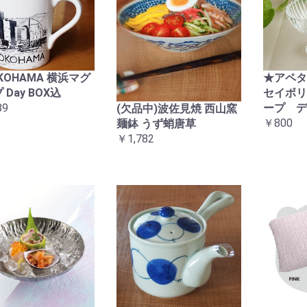
KOHAMA 横浜マグ
★アペ
 Day BOX込
セイボリ
89
ープ デ
(欠品中)波佐見焼 西山窯
￥800
麺鉢 うず蛸唐草
￥1,782